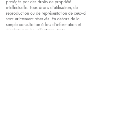
protégés par des droits de propriété
intellectuelle. Tous droits d’utilisation, de
reproduction ou de représentation de ceux-ci
sont strictement réservés. En dehors de la
simple consultation à fins d’information et
d’achats par les utilisateurs, toute
reproduction, représentation totale ou partielle
de ce site ou de l’un de ses éléments, par
quelle que personne que ce soit, sans
l’autorisation expresse et préalable de
l’exploitant du site, est interdite et constituerait
une contrefaçon sanctionnée par les
dispositions en vigueur notamment du Code
de la propriété intellectuelle.
Loi applicable :
Le site et l’ensemble de ses conditions légales
y afférentes sont régis par le droit français.